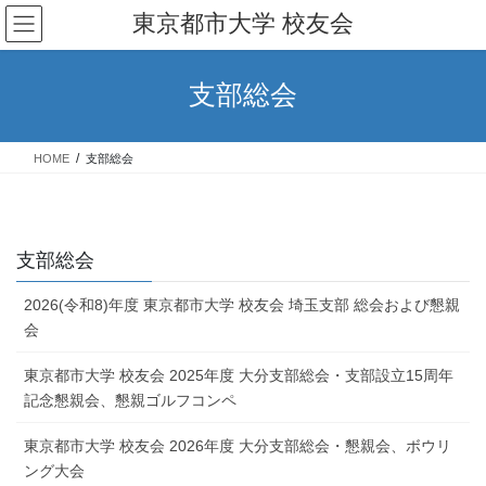
コ
ナ
東京都市大学 校友会
ン
ビ
テ
ゲ
ン
ー
支部総会
ツ
シ
へ
ョ
ス
ン
HOME
支部総会
キ
に
ッ
移
プ
動
支部総会
2026(令和8)年度 東京都市大学 校友会 埼玉支部 総会および懇親
会
東京都市大学 校友会 2025年度 大分支部総会・支部設立15周年
記念懇親会、懇親ゴルフコンペ
東京都市大学 校友会 2026年度 大分支部総会・懇親会、ボウリ
ング大会