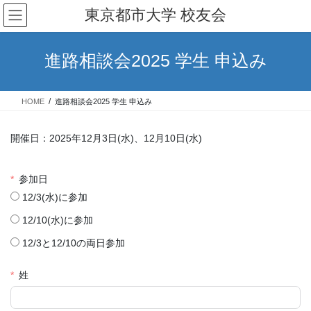
コ
ナ
東京都市大学 校友会
ン
ビ
テ
ゲ
ン
ー
進路相談会2025 学生 申込み
ツ
シ
へ
ョ
ス
ン
HOME
進路相談会2025 学生 申込み
キ
に
ッ
移
プ
動
開催日：2025年12月3日(水)、12月10日(水)
参加日
12/3(水)に参加
12/10(水)に参加
12/3と12/10の両日参加
姓